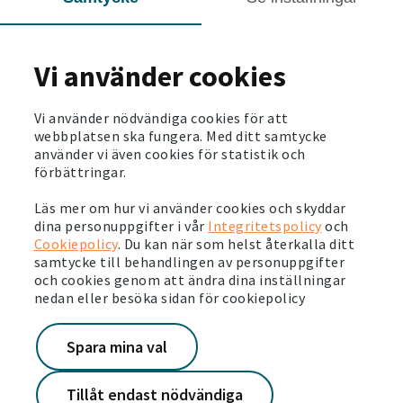
2026-06-03
Så här ser vi på hållbarhet. Läs vår
hållbarhetsberättelse
Vi använder cookies
Läs mer
Vi använder nödvändiga cookies för att
2026-05-28
webbplatsen ska fungera. Med ditt samtycke
Svensk pensionsfond investerar en miljard för
använder vi även cookies för statistik och
stärkta boendemiljöer
förbättringar.
Läs mer
Läs mer om hur vi använder cookies och skyddar
dina personuppgifter i vår
Integritetspolicy
och
2026-05-26
Cookiepolicy
. Du kan när som helst återkalla ditt
samtycke till behandlingen av personuppgifter
Det är dags för årets Järvavecka
och cookies genom att ändra dina inställningar
Läs mer
nedan eller besöka sidan för cookiepolicy
2026-05-19
Spara mina val
Victoriahemdagen – skapar stolthet och
framtidstro
Tillåt endast nödvändiga