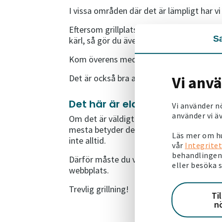
I vissa områden där det är lämpligt har vi
Eftersom grillplatserna är till för alla hyr
S
kärl, så gör du även miljön en tjänst.
Kom överens med dina grannar om flera vil
Det är också bra att känna till att du bara
Vi anv
Det här är eldningsförbud
Vi använder n
använder vi äv
Om det är väldigt torrt ute, kan ibland 
mesta betyder det att du inte får tända en
Läs mer om hu
inte alltid.
vår
Integritet
behandlingen 
Därför måste du veta vad som gäller. Du
eller besöka 
webbplats.
Trevlig grillning!
Ti
n