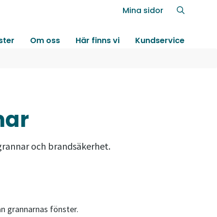
Mina sidor
ster
Om oss
Här finns vi
Kundservice
mar
e grannar och brandsäkerhet.
rån grannarnas fönster.