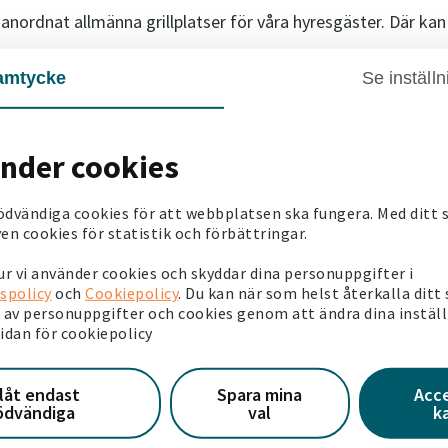
 anordnat allmänna grillplatser för våra hyresgäster. Där kan
esgäster, är det viktigt att du städar efter dig när du grillat
amtycke
Se inställn
l använda grillplatserna samtidigt. Gör plats för andra elle
 får använda elgrill på din balkong eller uteplats.
änder cookies
ödvändiga cookies för att webbplatsen ska fungera. Med ditt
en cookies för statistik och förbättringar.
kommunen eller länsstyrelsen
besluta om eldningsförbud
, för
 eld eller grilla i skog och mark. Ofta går det bra att grilla
r vi använder cookies och skyddar dina personuppgifter i
spolicy
och
Cookiepolicy
. Du kan när som helst återkalla ditt
av personuppgifter och cookies genom att ändra dina instäl
 hittar information om eldningsförbud på kommunens, länsst
sidan för cookiepolicy
llåt endast
Spara mina
Acc
ödvändiga
val
k