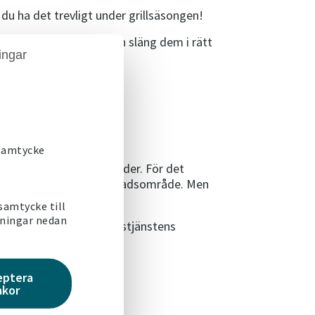
 du ha det trevligt under grillsäsongen!
 klart. Sortera soporna och släng dem i rätt
ingar
r turas om.
 samtycke
 att förhindra skogsbränder. För det
 på grillplatsen i ditt bostadsområde. Men
 samtycke till
lningar nedan
yrelsens eller räddningstjänstens
eptera
akor