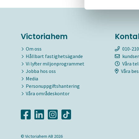
Victoriahem
Konta
Om oss
010-210
Hållbart fastighetsägande
kundser
Vi lyfter miljonprogrammet
Våra te
Jobba hos oss
Våra bes
Media
Personuppgiftshantering
Våra områdeskontor
© Victoriahem AB 2026