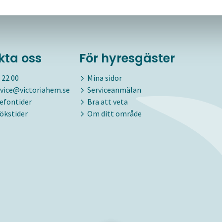
kta oss
För hyresgäster
 22 00
Mina sidor
vice@victoriahem.se
Serviceanmälan
lefontider
Bra att veta
ökstider
Om ditt område