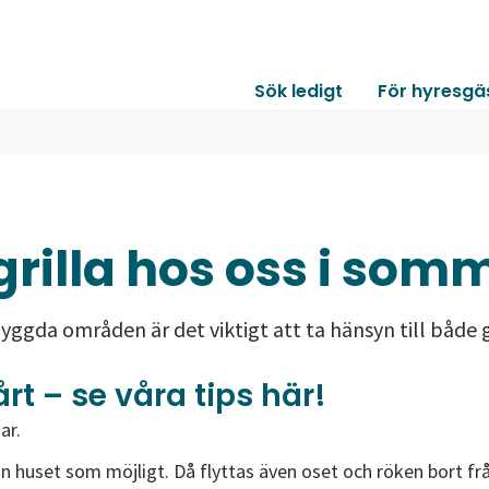
Sök ledigt
För hyresgä
 grilla hos oss i som
bebyggda områden är det viktigt att ta hänsyn till båd
årt – se våra tips här!
ar.
från huset som möjligt. Då flyttas även oset och röken bort f