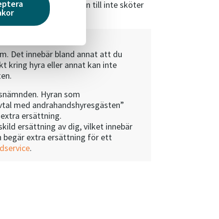
eptera
en du hyr ut lägenheten till inte sköter
akor
m. Det innebär bland annat att du
 kring hyra eller annat kan inte
ten.
hyresnämnden. Hyran som
 avtal med andrahandshyresgästen”
extra ersättning.
ld ersättning av dig, vilket innebär
 begär extra ersättning för ett
dservice
.