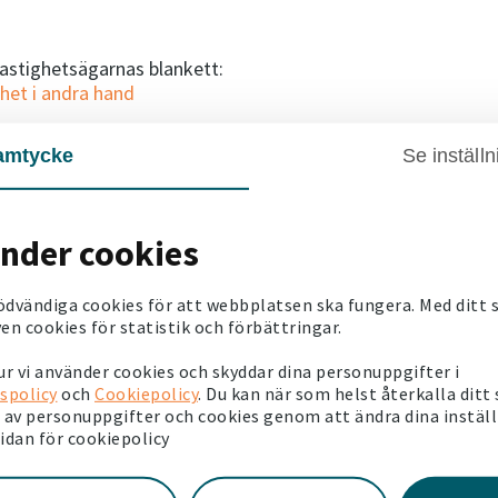
Fastighetsägarnas blankett:
het i andra hand
t på andrahandsuthyrningen.
Hyran måste vara skälig. Om läg
amtycke
Se inställn
etc. får du ta ett tillägg för detta.
et och bredband får du som förstahandshyresgäst ta ett til
förstahandshyresgäst ta ett tillägg om max 15 % av grundh
änder cookies
 betalning för den faktiska el- och vattenförbrukningen.
ödvändiga cookies för att webbplatsen ska fungera. Med ditt
 är du, under tiden som du hyr ut lägenheten i andra hand, 
en cookies för statistik och förbättringar.
r vi använder cookies och skyddar dina personuppgifter i
spolicy
och
Cookiepolicy
. Du kan när som helst återkalla ditt
av personuppgifter och cookies genom att ändra dina instäl
sidan för cookiepolicy
oss.