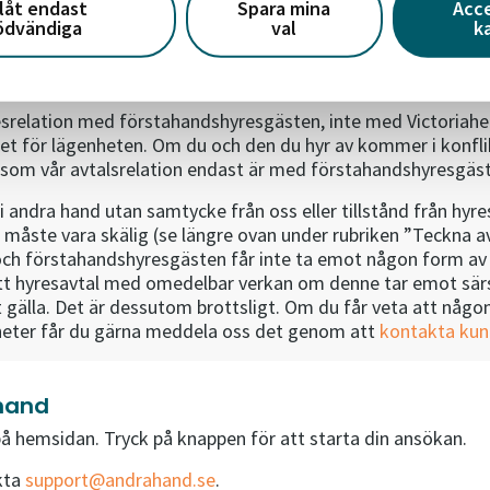
llåt endast
Spara mina
Acc
l någon annan är det du som är ansvarig för lägenheten. Om d
ödvändiga
val
k
 du förlorar då din hyresrätt.
esrelation med förstahandshyresgästen, inte med Victoriahe
et för lägenheten. Om du och den du hyr av kommer i konflikt
ersom vår avtalsrelation endast är med förstahandshyresgäs
et i andra hand utan samtycke från oss eller tillstånd från 
g måste vara skälig (se längre ovan under rubriken ”Teckna
 och förstahandshyresgästen får inte ta emot någon form av 
t hyresavtal med omedelbar verkan om denne tar emot särski
 gälla. Det är dessutom brottsligt. Om du får veta att någon
heter får du gärna meddela oss det genom att
kontakta kun
 hand
på hemsidan. Tryck på knappen för att starta din ansökan.
kta
support@andrahand.se
.