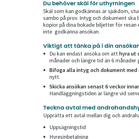
Du behöver skäl för uthyrningen
Skäl som kan godkännas är sjukdom, studie
sambo på prov. Intyg och dokument ska bi
kopior på dina bokade biljetter för resan
inte godkänna ansökan.
Viktigt att tänka på i din ansöka
Du kan endast ansöka om att
hyra ut
månader och längre tid än 6 månader go
Bifoga alla intyg och dokument med
nytt.
Skicka ansökan senast 6 veckor inna
Handläggningstiden är längre vid semes
Teckna avtal med andrahandsh
Upprätta ett avtal mellan dig och andra
Uppsägningstid
Hyresinbetalning