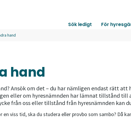
Sök ledigt
För hyresgä
ndra hand
ra hand
 hand? Ansök om det – du har nämligen endast rätt att
ngen eller om hyresnämnden har lämnat tillstånd till
cke från oss eller tillstånd från hyresnämnden kan d
r en viss tid, ska du studera eller provbo som sambo? Då kan 