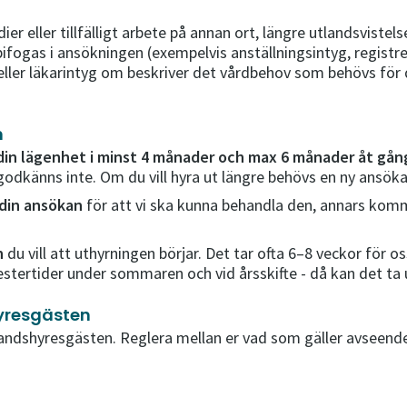
r eller tillfälligt arbete på annan ort, längre utlandsvistel
fogas i ansökningen (exempelvis anställningsintyg, registr
 eller läkarintyg om beskriver det vårdbehov som behövs för 
n
 din lägenhet i minst 4 månader och max 6 månader åt gå
dkänns inte. Om du vill hyra ut längre behövs en ny ansökan
 din ansökan
för att vi ska kunna behandla den, annars komm
n
du vill att uthyrningen börjar. Det tar ofta 6–8 veckor för o
tertider under sommaren och vid årsskifte - då kan det ta up
yresgästen
handshyresgästen. Reglera mellan er vad som gäller avseend