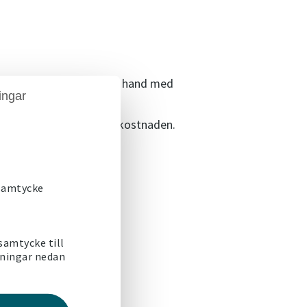
enheten hyrs ut i andra hand med
ingar
lägg som motsvarar självkostnaden.
yran.
 samtycke
ansvarig för bl.a. att:
 samtycke till
lningar nedan