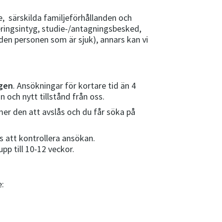
se, särskilda familjeförhållanden och
eringsintyg, studie-/antagningsbesked,
den personen som är sjuk), annars kan vi
ngen
. Ansökningar för kortare tid än 4
 och nytt tillstånd från oss.
er den att avslås och du får söka på
ss att kontrollera ansökan.
p till 10-12 veckor.
e: