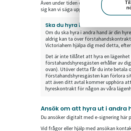
Ti
Även under tiden du hyr ut lägenheten til
n
sig kan vi säga upp ditt hyreskontrakt och
Ska du hyra i andra hand?
Om du ska hyra i andra hand är din hyr
aldrig kan ta över förstahandskontrakt
Victoriahem hjälpa dig med detta, eft
Det är inte tillåtet att hyra en lägenh
förstahandshyresgästen erhåller av di
ovan). Utöver detta får du inte betala
Förstahandshyresgästen kan förlora sit
att även ditt avtal kommer upphöra att
hyreskontrakt för någon av våra lägen
Ansök om att hyra ut i andra
Du ansöker digitalt med e-signering här 
Vid frågor eller hjälp med ansökan konta