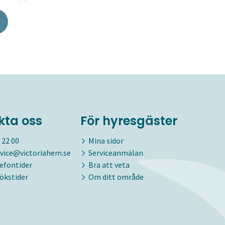
kta oss
För hyresgäster
 22 00
Mina sidor
vice@victoriahem.se
Serviceanmälan
lefontider
Bra att veta
ökstider
Om ditt område