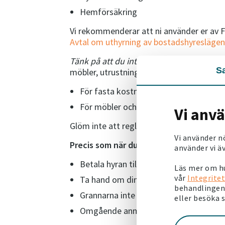
Hemförsäkring
Vi rekommenderar att ni använder er av 
Avtal om uthyrning av bostadshyreslägen
Tänk på att du inte får göra någon vins
S
möbler, utrustning, el, internet, bredband 
För fasta kostnader, såsom el, intern
För möbler och utrustning får du som 
Vi anv
Glöm inte att reglera hur ni ska göra med
Vi använder n
Precis som när du själv bor i lägenheten
använder vi äv
Betala hyran till Victoriahem i tid.
Läs mer om hu
vår
Integritet
Ta hand om din lägenhet.
behandlingen 
Grannarna inte störs.
eller besöka 
Omgående anmäla fel i lägenheten till 