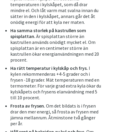
temperaturen i kylskåpet, som då drar
mindre el. Och låt varm mat svalna innan du
sätter in den i kylskåpet, annars går det åt
onödig energi för att kyla ner maten.
Ha samma storlek på kastrullen som
spisplattan.
Är spisplattan större än
kastrullen används onödigt mycket el. Om
spisplattan är en centimeter större än
kastrullen ökar energianvändningen med 20
procent.
Ha rätt temperatur i kylskåp och frys.
I
kylen rekommenderas +4-5 grader och i
frysen -18 grader. Mät temperaturen med en
termometer. För varje grad extra kyla ökar du
kylskåpets och frysens elanvändning med 5
till 10 procent.
Frosta av frysen.
Om det bildats is i frysen
drar den mer energi, så frosta av frysen med
jämna mellanrum. Åtminstone två gånger
per år.
Håll rent på baksidan av kyl och frys.
Om