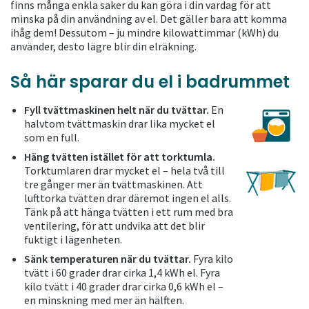
finns många enkla saker du kan göra i din vardag för att
minska på din användning av el. Det gäller bara att komma
ihåg dem! Dessutom – ju mindre kilowattimmar (kWh) du
använder, desto lägre blir din elräkning.
Så här sparar du el i badrummet
Fyll tvättmaskinen helt när du tvättar
.
En
halvtom tvättmaskin drar lika mycket el
som en full.
Häng tvätten istället för att torktumla.
Torktumlaren drar mycket el – hela två till
tre gånger mer än tvättmaskinen. Att
lufttorka tvätten drar däremot ingen el alls.
Tänk på att hänga tvätten i ett rum med bra
ventilering, för att undvika att det blir
fuktigt i lägenheten.
Sänk temperaturen när du tvättar.
Fyra kilo
tvätt i 60 grader drar cirka 1,4 kWh el. Fyra
kilo tvätt i 40 grader drar cirka 0,6 kWh el –
en minskning med mer än hälften.