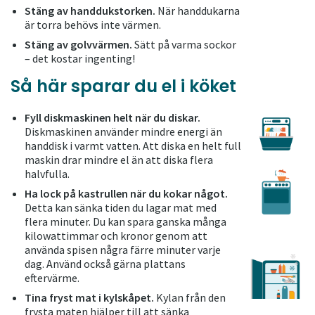
Stäng av handdukstorken.
När handdukarna
är torra behövs inte värmen.
Stäng av golvvärmen.
Sätt på varma sockor
– det kostar ingenting!
Så här sparar du el i köket
Fyll diskmaskinen helt när du diskar.
Diskmaskinen använder mindre energi än
handdisk i varmt vatten. Att diska en helt full
maskin drar mindre el än att diska flera
halvfulla.
Ha lock på kastrullen när du kokar något.
Detta kan sänka tiden du lagar mat med
flera minuter. Du kan spara ganska många
kilowattimmar och kronor genom att
använda spisen några färre minuter varje
dag. Använd också gärna plattans
eftervärme.
Tina fryst mat i kylskåpet.
Kylan från den
frysta maten hjälper till att sänka