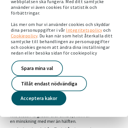
webbplatsen ska fungera. Med ditt samtycke
Se över ditt elavtal och påverka din elfaktura.
använder vi även cookies för statistik och
Som hyresgäst hos oss kan du få ett förmånligt avtal
förbättringar.
hos Bixia.
Läs mer här
eller prata med Bixia på
0771-60 30 30
.
Läs mer om hur vi använder cookies och skyddar
dina personuppgifter i vår
Integritetspolicy
och
Cookiepolicy
. Du kan när som helst återkalla ditt
samtycke till behandlingen av personuppgifter
Så här använder du mindre el i
och cookies genom att ändra dina inställningar
gemensamma tvättstugan
nedan eller besöka sidan för cookiepolicy
Fyll tvättmaskinen helt när du tvättar.
En
Spara mina val
omgång tvätt drar mindre el än två eller
flera omgångar.
Tillåt endast nödvändiga
Häng tvätten istället för att torktumla.
Torktumlaren drar mycket el – hela två till
tre gånger mer än tvättmaskinen.
Acceptera kakor
Sänk temperaturen på tvätten.
Fyra kilo
tvätt i 60 grader drar cirka 1,4 kWh el. Fyra
kilo tvätt i 40 grader drar cirka 0,6 kWh el –
en minskning med mer än hälften.