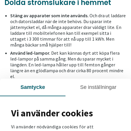
Dolda strömslukare i hemmet
Stäng av apparater som inte används.
Och dra ut laddare
och datorsladdar när de inte behövs. Du sparar inte
jättemycket el, då många apparater drar väldigt lite. En
laddare till mobiltelefonen kan till exempel sitta i
uttaget i 3 300 timmar för att nå upp till 1 kWh. Men
många bäckar små hjälper till!
Använd led-lampor.
Det kan kännas dyrt att köpa flera
led-lampor på samma gång. Men du sparar mycket i
längden. En led-lampa håller upp till femton gånger
längre än en glödlampa och drar cirka 80 procent mindre
el.
Släck alla lampor när du lämnar ett rum.
Det är en så
Samtycke
Se inställningar
enkel sak att göra – det gäller bara att komma ihåg det!
Ungefär en femtedel av all energi du använder i ditt hem
går åt till belysning.
Vi använder cookies
Använd inte standby.
Elektronik drar el även när de står i
standby, så stäng av dina apparater helt istället.
Vi använder nödvändiga cookies för att