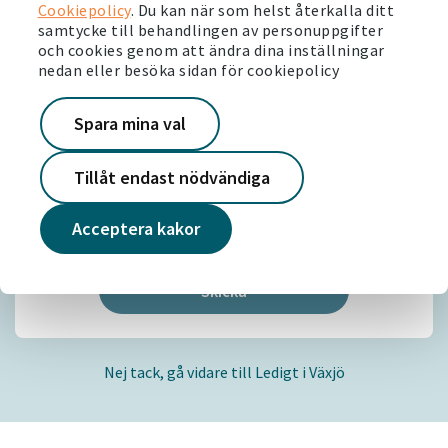
Cookiepolicy
. Du kan när som helst återkalla ditt
Telefonnummer
*
samtycke till behandlingen av personuppgifter
och cookies genom att ändra dina inställningar
nedan eller besöka sidan för cookiepolicy
Jag är främst intresserad av:
Spara mina val
1:a
2:a
3:a
4:a eller större
Tillåt endast nödvändiga
Jag godkänner att Victoriahem behandlar mina
personuppgifter i enlighet med
personuppgiftspolicyn
.
Acceptera kakor
Nej tack, gå vidare till Ledigt i Växjö