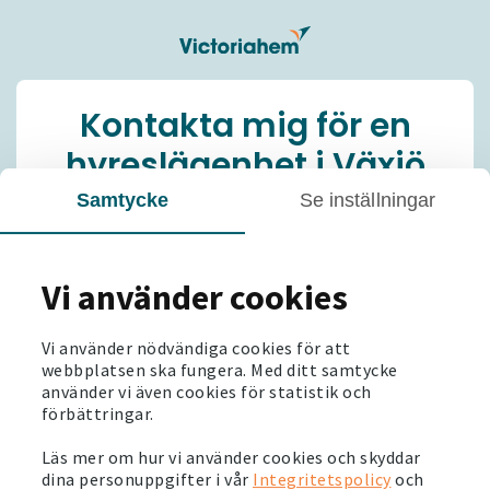
Kontakta mig för en
hyreslägenhet i Växjö
Samtycke
Se inställningar
Jag söker hyreslägenhet i Växjö och är intresserad
av att veta mer, och vill bli kontaktad.
Vi använder cookies
Namn
*
Vi använder nödvändiga cookies för att
webbplatsen ska fungera. Med ditt samtycke
använder vi även cookies för statistik och
E-post
*
förbättringar.
Läs mer om hur vi använder cookies och skyddar
dina personuppgifter i vår
Integritetspolicy
och