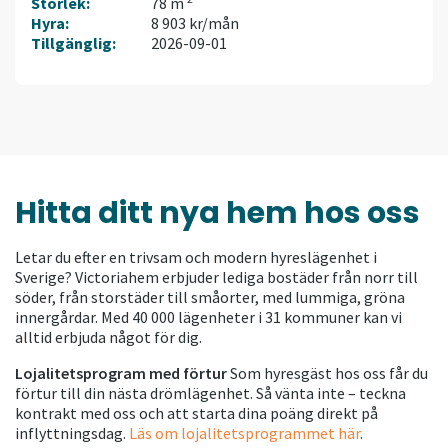
Storlek:
78 m
Hyra:
8 903 kr/mån
Tillgänglig:
2026-09-01
Hitta ditt nya hem hos oss
Letar du efter en trivsam och modern hyreslägenhet i
Sverige? Victoriahem erbjuder lediga bostäder från norr till
söder, från storstäder till småorter, med lummiga, gröna
innergårdar. Med 40 000 lägenheter i 31 kommuner kan vi
alltid erbjuda något för dig.
Lojalitetsprogram med förtur
Som hyresgäst hos oss får du
förtur till din nästa drömlägenhet. Så vänta inte – teckna
kontrakt med oss och att starta dina poäng direkt på
inflyttningsdag.
Läs om lojalitetsprogrammet här
.