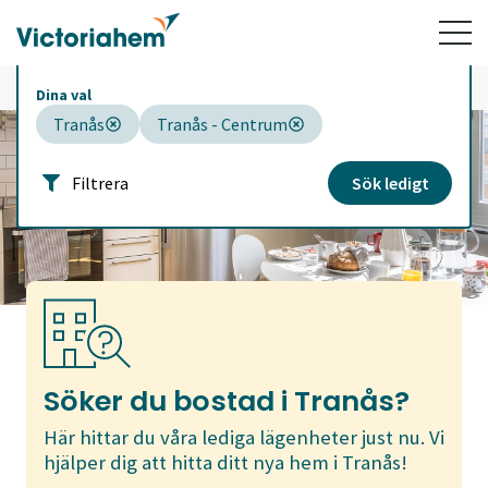
Tranås - Centrum
Hem
/
Sök ledigt
/
Ledigt just nu
Dina val
Tranås
Tranås - Centrum
Filtrera
Sök ledigt
Söker du bostad i Tranås?
Här hittar du våra lediga lägenheter just nu. Vi
hjälper dig att hitta ditt nya hem i Tranås!