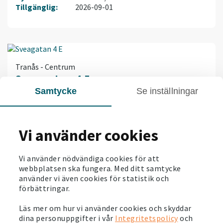
Tillgänglig:
2026-09-01
Tranås - Centrum
Sveagatan 4 E
Samtycke
Se inställningar
Antal rum:
3
2
Storlek:
82 m
Hyra:
10 145 kr/mån
Tillgänglig:
Inflytt efter ök.
Vi använder cookies
Vi använder nödvändiga cookies för att
webbplatsen ska fungera. Med ditt samtycke
använder vi även cookies för statistik och
Tranås - Centrum
förbättringar.
Sveagatan 4 B
Antal rum:
3
Läs mer om hur vi använder cookies och skyddar
2
Storlek:
77 m
dina personuppgifter i vår
Integritetspolicy
och