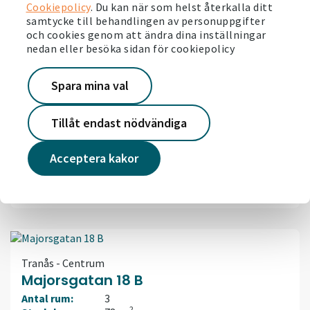
Hyra:
9 453 kr/mån
Cookiepolicy
. Du kan när som helst återkalla ditt
Tillgänglig:
Inflytt efter ök.
samtycke till behandlingen av personuppgifter
och cookies genom att ändra dina inställningar
nedan eller besöka sidan för cookiepolicy
Spara mina val
Tranås - Centrum
Storgatan 19 B
Tillåt endast nödvändiga
Antal rum:
3
2
Storlek:
78 m
Acceptera kakor
Hyra:
9 007 kr/mån
Tillgänglig:
Inflytt efter ök.
Tranås - Centrum
Majorsgatan 18 B
Antal rum:
3
2